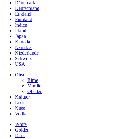
Dänemark
Deutschland
England
Finnland
Indien
Irland
Japan
Kanada
Namibia
Niederlande
Schweiz
USA
Obst
Birne
Marille
Obstler
Kräuter
Likör
Nuss
Vodka
White
Golden
Dark