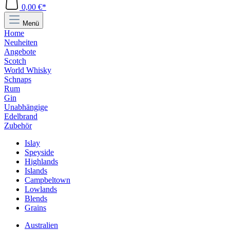
0,00 €*
Menü
Home
Neuheiten
Angebote
Scotch
World Whisky
Schnaps
Rum
Gin
Unabhängige
Edelbrand
Zubehör
Islay
Speyside
Highlands
Islands
Campbeltown
Lowlands
Blends
Grains
Australien