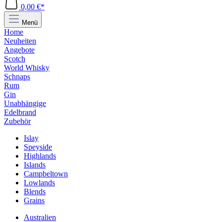
0,00 €*
Menü
Home
Neuheiten
Angebote
Scotch
World Whisky
Schnaps
Rum
Gin
Unabhängige
Edelbrand
Zubehör
Islay
Speyside
Highlands
Islands
Campbeltown
Lowlands
Blends
Grains
Australien