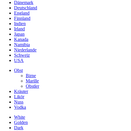
Dänemark
Deutschland
England
Finnland
Indien
Irland
Japan
Kanada
Namibia
Niederlande
Schweiz
USA
Obst
Birne
Marille
Obstler
Kräuter
Likör
Nuss
Vodka
White
Golden
Dark