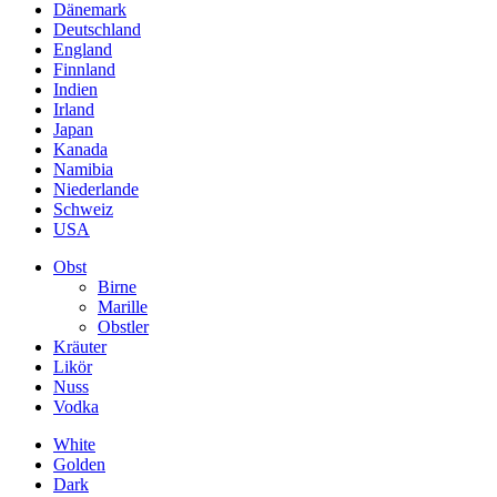
Dänemark
Deutschland
England
Finnland
Indien
Irland
Japan
Kanada
Namibia
Niederlande
Schweiz
USA
Obst
Birne
Marille
Obstler
Kräuter
Likör
Nuss
Vodka
White
Golden
Dark