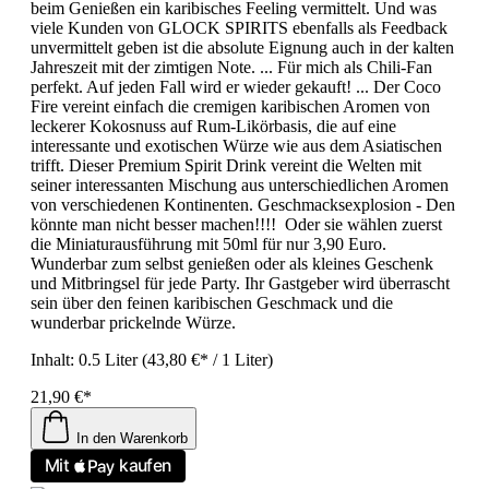
beim Genießen ein karibisches Feeling vermittelt. Und was
viele Kunden von GLOCK SPIRITS ebenfalls als Feedback
unvermittelt geben ist die absolute Eignung auch in der kalten
Jahreszeit mit der zimtigen Note. ... Für mich als Chili-Fan
perfekt. Auf jeden Fall wird er wieder gekauft! ... Der Coco
Fire vereint einfach die cremigen karibischen Aromen von
leckerer Kokosnuss auf Rum-Likörbasis, die auf eine
interessante und exotischen Würze wie aus dem Asiatischen
trifft. Dieser Premium Spirit Drink vereint die Welten mit
seiner interessanten Mischung aus unterschiedlichen Aromen
von verschiedenen Kontinenten. Geschmacksexplosion - Den
könnte man nicht besser machen!!!! Oder sie wählen zuerst
die Miniaturausführung mit 50ml für nur 3,90 Euro.
Wunderbar zum selbst genießen oder als kleines Geschenk
und Mitbringsel für jede Party. Ihr Gastgeber wird überrascht
sein über den feinen karibischen Geschmack und die
wunderbar prickelnde Würze.
Inhalt:
0.5 Liter
(43,80 €* / 1 Liter)
21,90 €*
In den Warenkorb