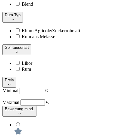
Blend
Rum-Typ
Rhum Agricole/Zuckerrohrsaft
Rum aus Melasse
Spirituosenart
Likör
Rum
Preis
Minimal
€
–
Maximal
€
Bewertung mind.