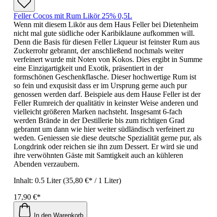
Feller Cocos mit Rum Likör 25% 0,5L
Wenn mit diesem Likör aus dem Haus Feller bei Dietenheim
nicht mal gute südliche oder Karibiklaune aufkommen will.
Denn die Basis für diesen Feller Liqueur ist feinster Rum aus
Zuckerrohr gebrannt, der anschließend nochmals weiter
verfeinert wurde mit Noten von Kokos. Dies ergibt in Summe
eine Einzigartigkeit und Exotik, präsentiert in der
formschönen Geschenkflasche. Dieser hochwertige Rum ist
so fein und exqusisit dass er im Ursprung gerne auch pur
genossen werden darf. Beispiele aus dem Hause Feller ist der
Feller Rumreich der qualitätiv in keinster Weise anderen und
vielleicht größeren Marken nachsteht. Insgesamt 6-fach
werden Brände in der Destillerie bis zum richtigen Grad
gebrannt um dann wie hier weiter südländisch verfeinert zu
weden. Geniessen sie diese deutsche Spezialität gerne pur, als
Longdrink oder reichen sie ihn zum Dessert. Er wird sie und
ihre verwöhnten Gäste mit Samtigkeit auch an kühleren
Abenden verzaubern.
Inhalt:
0.5 Liter
(35,80 €* / 1 Liter)
17,90 €*
In den Warenkorb