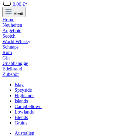
0,00 €*
Menü
Home
Neuheiten
Angebote
Scotch
World Whisky
Schnaps
Rum
Gin
Unabhängige
Edelbrand
Zubehör
Islay
Speyside
Highlands
Islands
Campbeltown
Lowlands
Blends
Grains
Australien