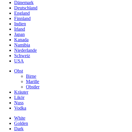
Dänemark
Deutschland
England
Finnland
Indien
Irland
Japan
Kanada
Namibia
Niederlande
Schweiz
USA
Obst
Birne
Marille
Obstler
Kräuter
Likör
Nuss
Vodka
White
Golden
Dark