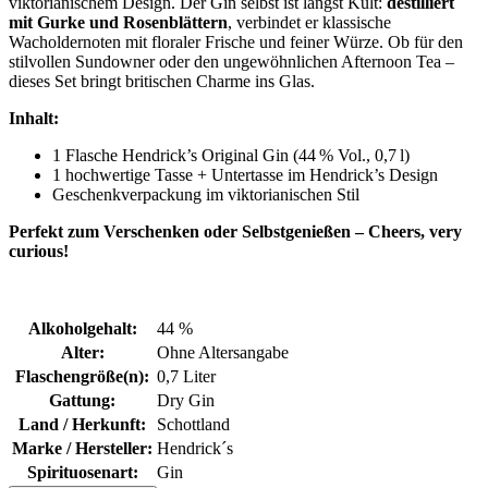
viktorianischem Design. Der Gin selbst ist längst Kult:
destilliert
mit Gurke und Rosenblättern
, verbindet er klassische
Wacholdernoten mit floraler Frische und feiner Würze. Ob für den
stilvollen Sundowner oder den ungewöhnlichen Afternoon Tea –
dieses Set bringt britischen Charme ins Glas.
Inhalt:
1 Flasche Hendrick’s Original Gin (44 % Vol., 0,7 l)
1 hochwertige Tasse + Untertasse im Hendrick’s Design
Geschenkverpackung im viktorianischen Stil
Perfekt zum Verschenken oder Selbstgenießen – Cheers, very
curious!
Alkoholgehalt:
44 %
Alter:
Ohne Altersangabe
Flaschengröße(n):
0,7 Liter
Gattung:
Dry Gin
Land / Herkunft:
Schottland
Marke / Hersteller:
Hendrick´s
Spirituosenart:
Gin