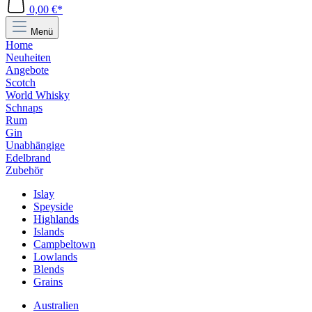
0,00 €*
Menü
Home
Neuheiten
Angebote
Scotch
World Whisky
Schnaps
Rum
Gin
Unabhängige
Edelbrand
Zubehör
Islay
Speyside
Highlands
Islands
Campbeltown
Lowlands
Blends
Grains
Australien