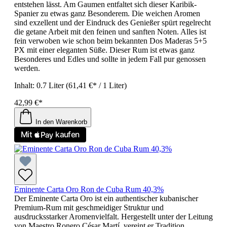
entstehen lässt. Am Gaumen entfaltet sich dieser Karibik-
Spanier zu etwas ganz Besonderem. Die weichen Aromen
sind exzellent und der Eindruck des Genießer spürt regelrecht
die getane Arbeit mit den feinen und sanften Noten. Alles ist
fein verwoben wie schon beim bekannten Dos Maderas 5+5
PX mit einer eleganten Süße. Dieser Rum ist etwas ganz
Besonderes und Edles und sollte in jedem Fall pur genossen
werden.
Inhalt:
0.7 Liter
(61,41 €* / 1 Liter)
42,99 €*
In den Warenkorb
Eminente Carta Oro Ron de Cuba Rum 40,3%
Der Eminente Carta Oro ist ein authentischer kubanischer
Premium-Rum mit geschmeidiger Struktur und
ausdrucksstarker Aromenvielfalt. Hergestellt unter der Leitung
von Maestro Ronero César Martí, vereint er Tradition,