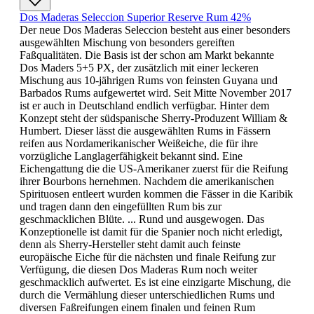
Dos Maderas Seleccion Superior Reserve Rum 42%
Der neue Dos Maderas Seleccion besteht aus einer besonders
ausgewählten Mischung von besonders gereiften
Faßqualitäten. Die Basis ist der schon am Markt bekannte
Dos Maders 5+5 PX, der zusätzlich mit einer leckeren
Mischung aus 10-jährigen Rums von feinsten Guyana und
Barbados Rums aufgewertet wird. Seit Mitte November 2017
ist er auch in Deutschland endlich verfügbar. Hinter dem
Konzept steht der südspanische Sherry-Produzent William &
Humbert. Dieser lässt die ausgewählten Rums in Fässern
reifen aus Nordamerikanischer Weißeiche, die für ihre
vorzügliche Langlagerfähigkeit bekannt sind. Eine
Eichengattung die die US-Amerikaner zuerst für die Reifung
ihrer Bourbons hernehmen. Nachdem die amerikanischen
Spirituosen entleert wurden kommen die Fässer in die Karibik
und tragen dann den eingefüllten Rum bis zur
geschmacklichen Blüte. ... Rund und ausgewogen. Das
Konzeptionelle ist damit für die Spanier noch nicht erledigt,
denn als Sherry-Hersteller steht damit auch feinste
europäische Eiche für die nächsten und finale Reifung zur
Verfügung, die diesen Dos Maderas Rum noch weiter
geschmacklich aufwertet. Es ist eine einzigarte Mischung, die
durch die Vermählung dieser unterschiedlichen Rums und
diversen Faßreifungen einem finalen und feinen Rum