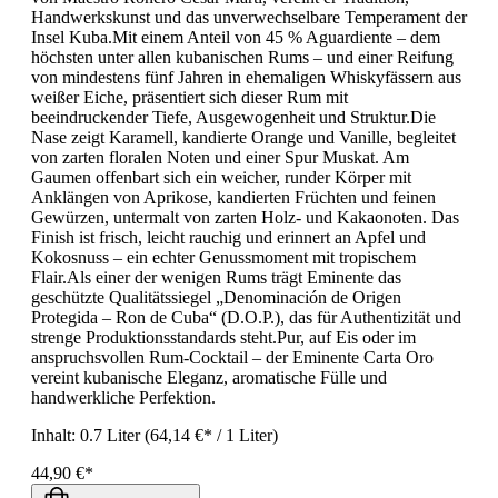
Handwerkskunst und das unverwechselbare Temperament der
Insel Kuba.Mit einem Anteil von 45 % Aguardiente – dem
höchsten unter allen kubanischen Rums – und einer Reifung
von mindestens fünf Jahren in ehemaligen Whiskyfässern aus
weißer Eiche, präsentiert sich dieser Rum mit
beeindruckender Tiefe, Ausgewogenheit und Struktur.Die
Nase zeigt Karamell, kandierte Orange und Vanille, begleitet
von zarten floralen Noten und einer Spur Muskat. Am
Gaumen offenbart sich ein weicher, runder Körper mit
Anklängen von Aprikose, kandierten Früchten und feinen
Gewürzen, untermalt von zarten Holz- und Kakaonoten. Das
Finish ist frisch, leicht rauchig und erinnert an Apfel und
Kokosnuss – ein echter Genussmoment mit tropischem
Flair.Als einer der wenigen Rums trägt Eminente das
geschützte Qualitätssiegel „Denominación de Origen
Protegida – Ron de Cuba“ (D.O.P.), das für Authentizität und
strenge Produktionsstandards steht.Pur, auf Eis oder im
anspruchsvollen Rum-Cocktail – der Eminente Carta Oro
vereint kubanische Eleganz, aromatische Fülle und
handwerkliche Perfektion.
Inhalt:
0.7 Liter
(64,14 €* / 1 Liter)
44,90 €*