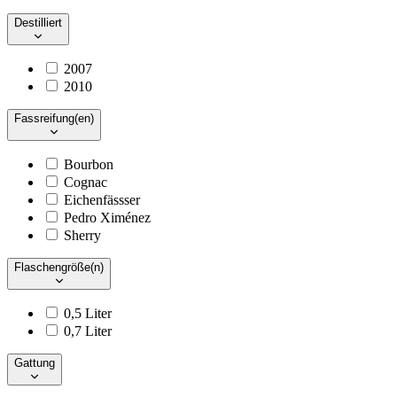
Destilliert
2007
2010
Fassreifung(en)
Bourbon
Cognac
Eichenfässser
Pedro Ximénez
Sherry
Flaschengröße(n)
0,5 Liter
0,7 Liter
Gattung