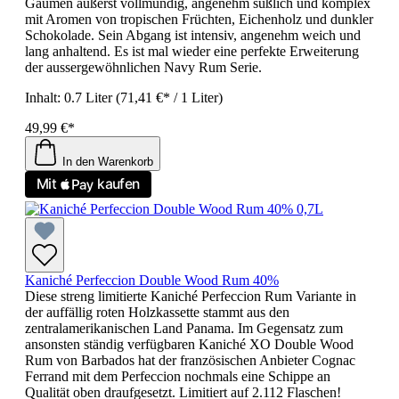
Gaumen äußerst vollmundig, angenehm süßlich und komplex
mit Aromen von tropischen Früchten, Eichenholz und dunkler
Schokolade. Sein Abgang ist intensiv, angenehm weich und
lang anhaltend. Es ist mal wieder eine perfekte Erweiterung
der aussergewöhnlichen Navy Rum Serie.
Inhalt:
0.7 Liter
(71,41 €* / 1 Liter)
49,99 €*
In den Warenkorb
Kaniché Perfeccion Double Wood Rum 40%
Diese streng limitierte Kaniché Perfeccion Rum Variante in
der auffällig roten Holzkassette stammt aus den
zentralamerikanischen Land Panama. Im Gegensatz zum
ansonsten ständig verfügbaren Kaniché XO Double Wood
Rum von Barbados hat der französischen Anbieter Cognac
Ferrand mit dem Perfeccion nochmals eine Schippe an
Qualität oben draufgesetzt. Limitiert auf 2.112 Flaschen!