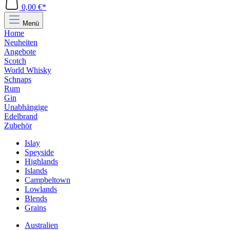
0,00 €*
Menü
Home
Neuheiten
Angebote
Scotch
World Whisky
Schnaps
Rum
Gin
Unabhängige
Edelbrand
Zubehör
Islay
Speyside
Highlands
Islands
Campbeltown
Lowlands
Blends
Grains
Australien