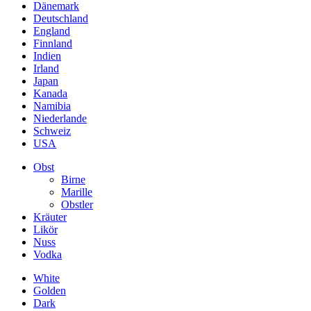
Dänemark
Deutschland
England
Finnland
Indien
Irland
Japan
Kanada
Namibia
Niederlande
Schweiz
USA
Obst
Birne
Marille
Obstler
Kräuter
Likör
Nuss
Vodka
White
Golden
Dark