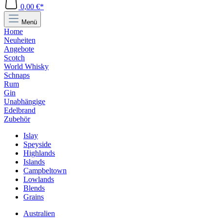
0,00 €*
Menü
Home
Neuheiten
Angebote
Scotch
World Whisky
Schnaps
Rum
Gin
Unabhängige
Edelbrand
Zubehör
Islay
Speyside
Highlands
Islands
Campbeltown
Lowlands
Blends
Grains
Australien