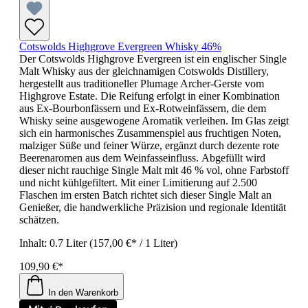
Cotswolds Highgrove Evergreen Whisky 46%
Der Cotswolds Highgrove Evergreen ist ein englischer Single
Malt Whisky aus der gleichnamigen Cotswolds Distillery,
hergestellt aus traditioneller Plumage Archer-Gerste vom
Highgrove Estate. Die Reifung erfolgt in einer Kombination
aus Ex-Bourbonfässern und Ex-Rotweinfässern, die dem
Whisky seine ausgewogene Aromatik verleihen. Im Glas zeigt
sich ein harmonisches Zusammenspiel aus fruchtigen Noten,
malziger Süße und feiner Würze, ergänzt durch dezente rote
Beerenaromen aus dem Weinfasseinfluss. Abgefüllt wird
dieser nicht rauchige Single Malt mit 46 % vol, ohne Farbstoff
und nicht kühlgefiltert. Mit einer Limitierung auf 2.500
Flaschen im ersten Batch richtet sich dieser Single Malt an
Genießer, die handwerkliche Präzision und regionale Identität
schätzen.
Inhalt:
0.7 Liter
(157,00 €* / 1 Liter)
109,90 €*
In den Warenkorb