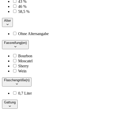
43 %
46 %
58,5 %
Alter
Ohne Altersangabe
Fassreifung(en)
Bourbon
Moscatel
Sherry
Wein
Flaschengröße(n)
0,7 Liter
Gattung