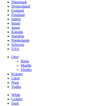
Dänemark
Deutschland
England
Finnland
Indien
Irland
Japan
Kanada
Namibia
Niederlande
Schweiz
USA
Obst
Birne
Marille
Obstler
Kräuter
Likör
Nuss
Vodka
White
Golden
Dark