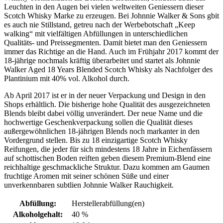
Leuchten in den Augen bei vielen weltweiten Geniessern dieser
Scotch Whisky Marke zu erzeugen. Bei Johnnie Walker & Sons gbit
es auch nie Stillstand, getreu nach der Werbebotschaft „Keep
walking“ mit vielfältigen Abfüllungen in unterschiedlichen
Qualitäts- und Preissegmenten. Damit bietet man den Geniessern
immer das Richtige an die Hand. Auch im Frühjahr 2017 kommt der
18-jährige nochmals kräftig überarbeitet und startet als Johnnie
Walker Aged 18 Years Blended Scotch Whisky als Nachfolger des
Plantinium mit 40% vol. Alkohol durch.
Ab April 2017 ist er in der neuer Verpackung und Design in den
Shops erhältlich. Die bisherige hohe Qualität des ausgezeichneten
Blends bleibt dabei völlig unverändert. Der neue Name und die
hochwertige Geschenkverpackung sollen die Qualität dieses
außergewöhnlichen 18-jährigen Blends noch markanter in den
Vordergrund stellen. Bis zu 18 einzigartige Scotch Whisky
Reifungen, die jeder für sich mindestens 18 Jahre in Eichenfässern
auf schottischen Boden reiften geben diesem Premium-Blend eine
reichhaltige geschmackliche Struktur. Dazu kommen am Gaumen
fruchtige Aromen mit seiner schönen Süße und einer
unverkennbaren subtlien Johnnie Walker Rauchigkeit.
Abfüllung:
Herstellerabfüllung(en)
Alkoholgehalt:
40 %