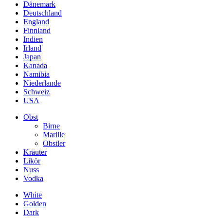
Dänemark
Deutschland
England
Finnland
Indien
Irland
Japan
Kanada
Namibia
Niederlande
Schweiz
USA
Obst
Birne
Marille
Obstler
Kräuter
Likör
Nuss
Vodka
White
Golden
Dark