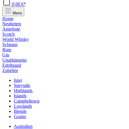
0,00 €*
Menü
Home
Neuheiten
Angebote
Scotch
World Whisky
Schnaps
Rum
Gin
Unabhängige
Edelbrand
Zubehör
Islay
Speyside
Highlands
Islands
Campbeltown
Lowlands
Blends
Grains
Australien